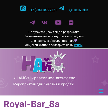
Перейти
к
+7 (966) 1000-777
|
@agency_nice
содержимому
Не пугайтесь, сайт еще в разработке.
Вы можете пока заглянуть в наши соцсети
или написать / позвонить нам.
Или, если хотите, посмотрите наши
кейсы
.
«НАЙС», креативное агентство
Мероприятия для счастья и продаж
Royal-Bar_8а