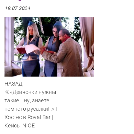
19.07.2024
Навигация
Предыдущая
НАЗАД
запись
по
«Девчонки нужны
такие… ну, знаете…
записям
немного русалки!..» |
Хостес в Royal Bar |
Кейсы NICE