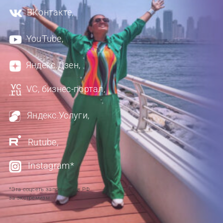
ВКонтакте,
YouTube,
Яндекс.Дзен,
VC, бизнес-портал,
Яндекс.Услуги,
Rutube,
Instagram*
*Эта соцсеть запрещена в РФ
за экстремизм