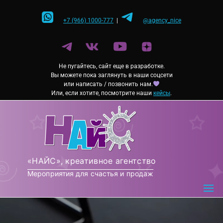
Перейти
к
+7 (966) 1000-777
|
@agency_nice
содержимому
Не пугайтесь, сайт еще в разработке.
Вы можете пока заглянуть в наши соцсети
или написать / позвонить нам.
Или, если хотите, посмотрите наши
кейсы
.
«НАЙС», креативное агентство
Мероприятия для счастья и продаж